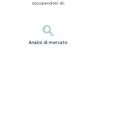
occupandosi di:
Analisi di mercato
Selezione e sviluppo prodotto
Graphic & Packaging design