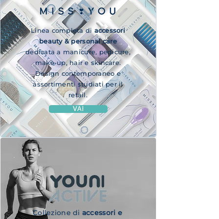
Linea completa di
accessori
beauty & personal care
dedicata a manicure, pedicure,
make-up, hair e skincare.
Design contemporaneo e
assortimenti studiati per il
retail.
VAI
Collezione di
accessori e