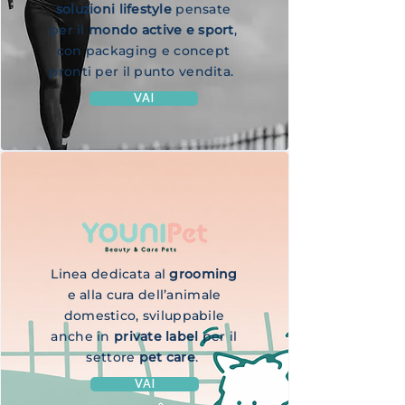
soluzioni lifestyle
pensate
per il
mondo active e sport
,
con packaging e concept
pronti per il punto vendita.
VAI
Linea dedicata al
grooming
e alla cura dell’animale
domestico, sviluppabile
anche in
private label
per il
settore
pet care
.
VAI